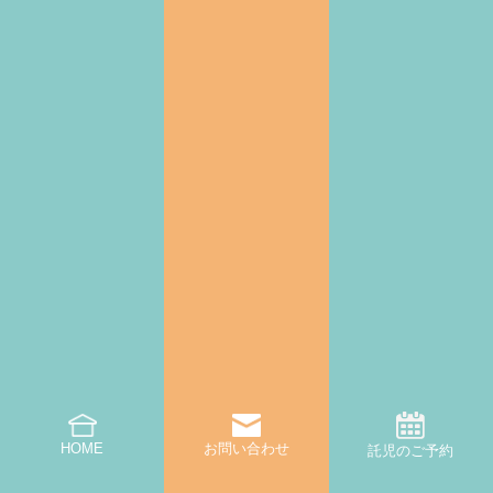
＜企業情報＞
井上企画
https://www.inouetimber.co.jp/
住所：福岡県大川市大字向島1998番地4
電話番号：0944-87-1515
kitoki
https://kitoki.jp/
IKONIH
https://ikonih.jp/
HOME
お問い合わせ
託児のご予約