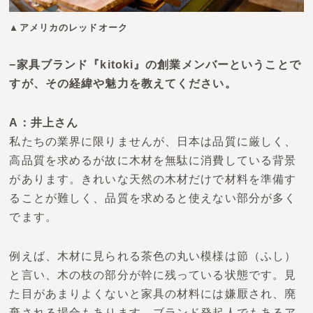
▲アメリカのレッドオーク
−家具ブランド『kitoki』の創業メンバーということで
すが、その経緯や魅力を教えてください。
A：井上さん
私たちの業界に限りませんが、日本は品質に厳しく、
高品質を求めるが故に木材を無駄に消費している背景
があります。きれいな天然の木材だけで材料を準備す
ることが難しく、品質を求めると使えない部分が多く
でます。
例えば、木材に見られる茶色の丸い模様は節（ふし）
と言い、木の枝の部分が幹に残っている状態です。見
た目があまりよくないと
家具の材料には
嫌厭され、廃
棄される場合もあります。ブランド発起人でもあるア