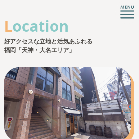
L
ocation
子育ても、仕事も、挑戦も。
好アクセスな立地と活気あふれる
福岡「天神・大名エリア」
CREATIVE ROOMとは
施設情報
支援サービス
託児・子育て支援
起業相談・支援
オフィス支援
イベント・お知らせ
アクセス