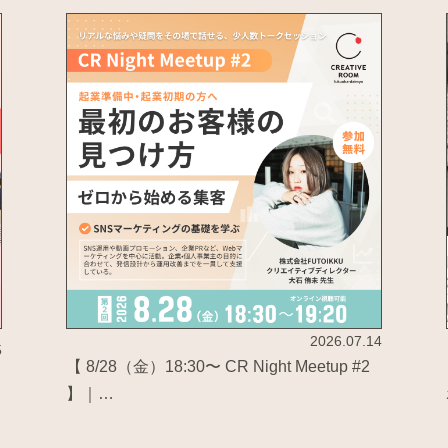
2026.07.14
5
【 8/28（金）18:30〜 CR Night Meetup #2
】｜…