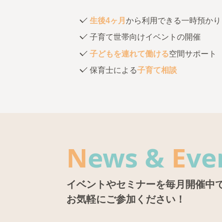
生後4ヶ月
から利用できる一時預かり
子育て世帯向けイベントの開催
子どもを連れて働ける
空間サポート
保育士による
子育て相談
N
ews &
E
ve
イベントやセミナーを毎月開催中
お気軽にご参加ください！