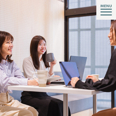
子育ても、仕事も、挑戦も。
CREATIVE ROOMとは
施設情報
支援サービス
託児・子育て支援
起業相談・支援
オフィス支援
イベント・お知らせ
アクセス