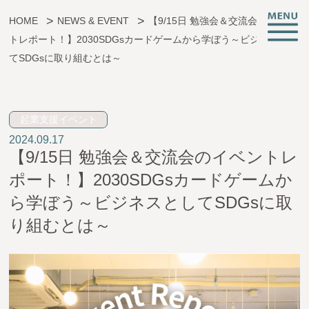
HOME
NEWS & EVENT
【9/15日 勉強会＆交流会のイベン
トレポート！】2030SDGsカードゲームから学ぼう～ビジネスとし
子育ても、仕事も、挑戦も。
てSDGsに取り組むとは～
起業支援イベント
CREATIVE ROOMとは
2024.09.17
【9/15日 勉強会＆交流会のイベントレ
施設情報
ポート！】2030SDGsカードゲームか
支援サービス
ら学ぼう～ビジネスとしてSDGsに取
託児・子育て支援
り組むとは～
起業相談・支援
オフィス支援
イベント・お知らせ
アクセス