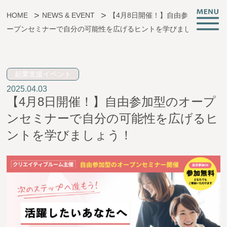
HOME
NEWS & EVENT
【4月8日開催！】自由参加型のオ
ープンセミナーで自分の可能性を広げるヒントを学びましょう！
子育ても、仕事も、挑戦も。
起業支援イベント
2025.04.03
CREATIVE ROOMとは
【4月8日開催！】自由参加型のオープ
施設情報
ンセミナーで自分の可能性を広げるヒ
支援サービス
ントを学びましょう！
託児・子育て支援
起業相談・支援
オフィス支援
イベント・お知らせ
アクセス