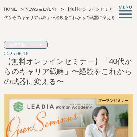
HOME
NEWS & EVENT
【無料オンラインセミナー】「40
代からのキャリア戦略」〜経験をこれからの武器に変える〜
子育ても、仕事も、挑戦も。
起業支援イベント
2025.06.16
CREATIVE ROOMとは
【無料オンラインセミナー】「40代か
施設情報
らのキャリア戦略」〜経験をこれから
支援サービス
の武器に変える〜
託児・子育て支援
起業相談・支援
オフィス支援
イベント・お知らせ
アクセス