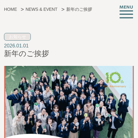
HOME
NEWS & EVENT
新年のご挨拶
子育ても、仕事も、挑戦も。
お知らせ
2026.01.01
新年のご挨拶
CREATIVE ROOMとは
施設情報
支援サービス
託児・子育て支援
起業相談・支援
オフィス支援
イベント・お知らせ
アクセス