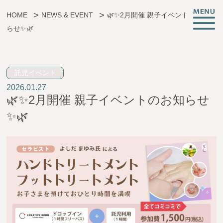
HOME
NEWS & EVENT
🌿✨2月開催 親子イベントのお知
らせ✨🌿
子育ても、仕事も、挑戦も。
託児イベント
2026.01.27
CREATIVE ROOMとは
🌿✨2月開催 親子イベントのお知らせ
施設情報
✨🌿
支援サービス
託児・子育て支援
起業相談・支援
オフィス支援
イベント・お知らせ
アクセス