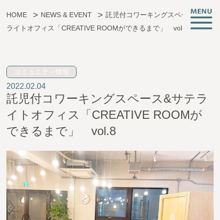
HOME
NEWS & EVENT
託児付コワーキングスペース&サテ
ライトオフィス「CREATIVE ROOMができるまで」 vol.8
子育ても、仕事も、挑戦も。
コミュニティ情報
2022.02.04
CREATIVE ROOMとは
託児付コワーキングスペース&サテラ
施設情報
イトオフィス「CREATIVE ROOMが
支援サービス
できるまで」 vol.8
託児・子育て支援
起業相談・支援
オフィス支援
イベント・お知らせ
アクセス