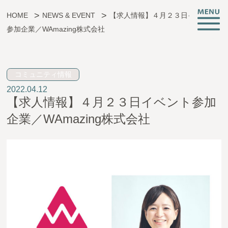
HOME
NEWS & EVENT
【求人情報】４月２３日イベント
参加企業／WAmazing株式会社
子育ても、仕事も、挑戦も。
コミュニティ情報
2022.04.12
CREATIVE ROOMとは
【求人情報】４月２３日イベント参加
施設情報
企業／WAmazing株式会社
支援サービス
託児・子育て支援
起業相談・支援
オフィス支援
イベント・お知らせ
アクセス