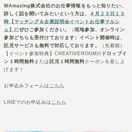
WAmazing株式会社のお仕事情報をもっと知りたい、
詳しく話を聞いてみたいという方は、
４月２３日１３
時【マッチング＆企業説明会イベントお仕事マルシ
ェ】
にぜひご参加ください。
（
現地参加、オンライン
参加どちらも受付けております
）
イベント開催時は、
託児サービスも無料で対応しております。
（先着順）
【イベント参加特典】CREATIVEROOMの
ドロップイ
ン１時間無料
または
託児１時間無料
クーポンを差し上
げます！
お申込みフォームは
こちら
LINEでのお申込みは
こちら