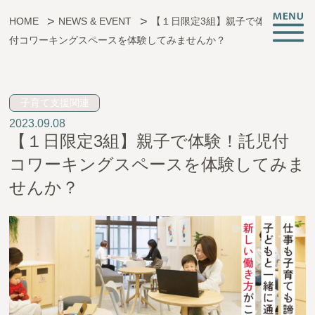
HOME
NEWS & EVENT
【１日限定3組】親子で体験！託児
付コワーキングスペースを体験してみませんか？
子育ても、仕事も、挑戦も。
子育て支援関連
2023.09.08
CREATIVE ROOMとは
【１日限定3組】親子で体験！託児付
施設情報
コワーキングスペースを体験してみま
支援サービス
せんか？
託児・子育て支援
起業相談・支援
オフィス支援
イベント・お知らせ
アクセス